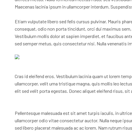
Maecenas lacinia ipsum in ullamcorper interdum. Suspendis
Etiam vulputate libero sed felis cursus pulvinar. Mauris phare
consequat, odio non porta tincidunt, orci dui maximus sem, 
Vestibulum mollis dolor at sapien imperdiet, et faucibus an
sed semper metus, quis consectetur nisi. Nulla venenatis imper
Cras id eleifend eros. Vestibulum lacinia quam ut lorem te
ullamcorper, velit urna tristique magna, quis mollis leo lec
elit sed velit porta egestas. Donec aliquet eleifend risus, si
Pellentesque malesuada est sit amet turpis iaculis, in ultric
ullamcorper odio vitae consectetur auctor. Nulla neque ipsum
sed libero placerat malesuada ac ac lorem. Nam rutrum risus ve