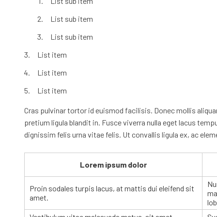
List sub item
List sub item
List sub item
List item
List item
List item
Cras pulvinar tortor id euismod facilisis. Donec mollis aliq
pretium ligula blandit in. Fusce viverra nulla eget lacus temp
dignissim felis urna vitae felis. Ut convallis ligula ex, ac e
Lorem ipsum dolor
Nu
Proin sodales turpis lacus, at mattis dui eleifend sit
mas
amet.
lob
Vestibulum vitae malesuada metus, sit amet
Su