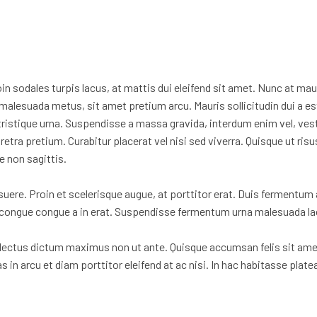
n sodales turpis lacus, at mattis dui eleifend sit amet. Nunc at mau
tae malesuada metus, sit amet pretium arcu. Mauris sollicitudin dui 
istique urna. Suspendisse a massa gravida, interdum enim vel, vest
retra pretium. Curabitur placerat vel nisi sed viverra. Quisque ut ri
e non sagittis.
e. Proin et scelerisque augue, at porttitor erat. Duis fermentum a
e congue congue a in erat. Suspendisse fermentum urna malesuada lacu
et lectus dictum maximus non ut ante. Quisque accumsan felis sit a
s in arcu et diam porttitor eleifend at ac nisi. In hac habitasse pl