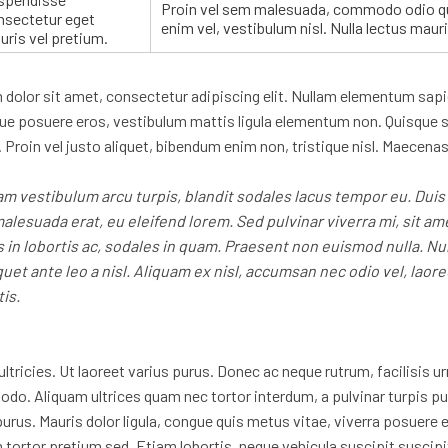
Proin vel sem malesuada, commodo odio qui
nsectetur eget
enim vel, vestibulum nisl. Nulla lectus mau
ris vel pretium.
dolor sit amet, consectetur adipiscing elit. Nullam elementum sapie
e posuere eros, vestibulum mattis ligula elementum non. Quisque so
ur. Proin vel justo aliquet, bibendum enim non, tristique nisl. Maecenas
Nam vestibulum arcu turpis, blandit sodales lacus tempor eu. Duis
malesuada erat, eu eleifend lorem. Sed pulvinar viverra mi, sit 
 in lobortis ac, sodales in quam. Praesent non euismod nulla. Nulla
t ante leo a nisl. Aliquam ex nisl, accumsan nec odio vel, laoree
is.
ltricies. Ut laoreet varius purus. Donec ac neque rutrum, facilisis urn
o. Aliquam ultrices quam nec tortor interdum, a pulvinar turpis pul
urus. Mauris dolor ligula, congue quis metus vitae, viverra posuere e
tortor pretium sed. Etiam lobortis, neque vehicula suscipit suscipit, 