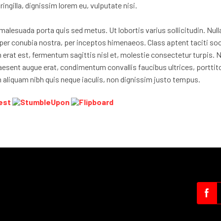
ringilla, dignissim lorem eu, vulputate nisi.
lesuada porta quis sed metus. Ut lobortis varius sollicitudin. Nulla e
nt per conubia nostra, per inceptos himenaeos. Class aptent taciti so
n erat est, fermentum sagittis nisl et, molestie consectetur turpis. 
raesent augue erat, condimentum convallis faucibus ultrices, porttit
in aliquam nibh quis neque iaculis, non dignissim justo tempus.