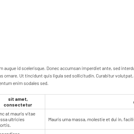
uam augue id scelerisque. Donec accumsan imperdiet ante, sed interdum
us ornare. Ut tincidunt quis ligula sed sollicitudin. Curabitur volutpa
lementum enim sodales sed.
sit amet,
consectetur
nc at mauris vitae
sa ultricies
Mauris urna massa, molestie et dui in, facili
ortis.
spendisse