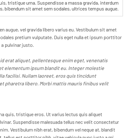
s, tristique urna. Suspendisse a massa gravida, interdum
ris, bibendum sit amet sem sodales, ultrices tempus augue.
n augue, vel gravida libero varius eu. Vestibulum sit amet
dales pretium vulputate. Duis eget nulla et ipsum porttitor
 a pulvinar justo.
 id erat aliquet, pellentesque enim eget, venenatis
amet elementum ipsum blandit eu. Integer molestie
 facilisi. Nullam laoreet, eros quis tincidunt
t pharetra libero. Morbi mattis mauris finibus velit
a quis, tristique eros. Ut varius lectus quis aliquet
vinar. Suspendisse malesuada tellus nec velit consectetur
nim. Vestibulum nibh erat, bibendum vel neque at, blandit
tellus est porttitor nibh, vitae vehicula nunc justo a mi.