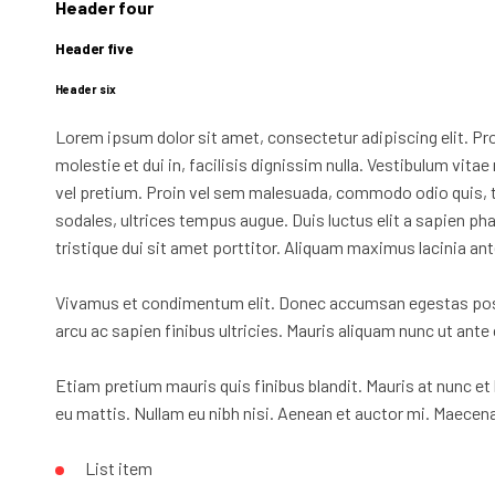
Header four
Header five
Header six
Lorem ipsum dolor sit amet, consectetur adipiscing elit. Proi
molestie et dui in, facilisis dignissim nulla. Vestibulum vi
vel pretium. Proin vel sem malesuada, commodo odio quis, tr
sodales, ultrices tempus augue. Duis luctus elit a sapien pha
tristique dui sit amet porttitor. Aliquam maximus lacinia ant
Vivamus et condimentum elit. Donec accumsan egestas posuer
arcu ac sapien finibus ultricies. Mauris aliquam nunc ut ant
Etiam pretium mauris quis finibus blandit. Mauris at nunc 
eu mattis. Nullam eu nibh nisi. Aenean et auctor mi. Maecena
List item