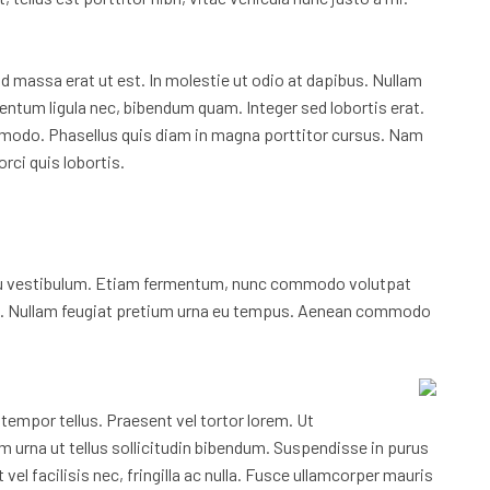
end massa erat ut est. In molestie ut odio at dapibus. Nullam
entum ligula nec, bibendum quam. Integer sed lobortis erat.
ommodo. Phasellus quis diam in magna porttitor cursus. Nam
rci quis lobortis.
a eu vestibulum. Etiam fermentum, nunc commodo volutpat
 urna. Nullam feugiat pretium urna eu tempus. Aenean commodo
 tempor tellus. Praesent vel tortor lorem. Ut
m urna ut tellus sollicitudin bibendum. Suspendisse in purus
vel facilisis nec, fringilla ac nulla. Fusce ullamcorper mauris