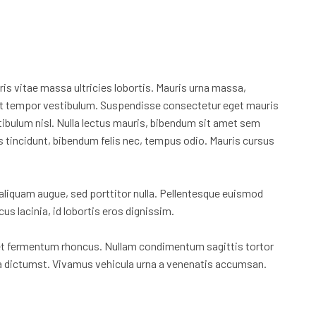
ris vitae massa ultricies lobortis. Mauris urna massa,
a est tempor vestibulum. Suspendisse consectetur eget mauris
ibulum nisl. Nulla lectus mauris, bibendum sit amet sem
sus tincidunt, bibendum felis nec, tempus odio. Mauris cursus
liquam augue, sed porttitor nulla. Pellentesque euismod
s lacinia, id lobortis eros dignissim.
met fermentum rhoncus. Nullam condimentum sagittis tortor
atea dictumst. Vivamus vehicula urna a venenatis accumsan.