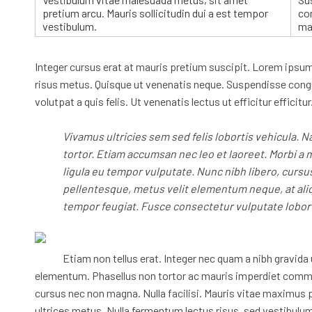
pretium arcu. Mauris sollicitudin dui a est tempor
co
vestibulum.
mau
Integer cursus erat at mauris pretium suscipit. Lorem ipsum 
risus metus. Quisque ut venenatis neque. Suspendisse congu
volutpat a quis felis. Ut venenatis lectus ut efficitur efficit
Vivamus ultricies sem sed felis lobortis vehicula. 
tortor. Etiam accumsan nec leo et laoreet. Morbi a 
ligula eu tempor vulputate. Nunc nibh libero, cursus
pellentesque, metus velit elementum neque, at alique
tempor feugiat. Fusce consectetur vulputate lobort
Etiam non tellus erat. Integer nec quam a nibh gravida u
elementum. Phasellus non tortor ac mauris imperdiet commod
cursus nec non magna. Nulla facilisi. Mauris vitae maximus p
ultrices metus. Nulla fermentum lectus risus, sed vestibulum 