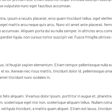
se vulputate nunc eget faucibus accumsan.
tra, ipsum a iaculis placerat, eros quam tincidunt tellus, eget eleif
eget mattis arcu neque quis arcu. Nunc sit amet ante placerat, ferm
te accumsan. Aliquam porta dui eu nulla semper, in ultricies arcu c
diet ligula, non cursus tortor suscipit vel. Fusce fringilla ultrices o
mpus, id feugiat sapien elementum. Etiam tempor pellentesque null
tus et ex. Aenean nec risus mattis, tincidunt dolor id, pellentesque
t amet tincidunt nunc sodales in.
es felis aliquam. Vivamus dolor ipsum, porttitor in augue et, pharetra
, scelerisque eget nisi non, scelerisque aliquam tellus. Nullam rutru
l ligula tincidunt, a mattis quam aliquet. Etiam est lacus, tincidunt 