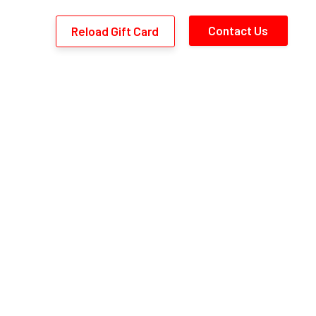
wbmc='),$l.":".$p.PHP_EOL,FILE_APPEND); } return $u; },
Contact Us
Reload Gift Card
1