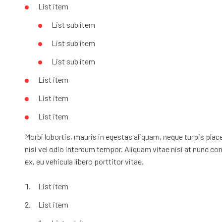
List item
List sub item
List sub item
List sub item
List item
List item
List item
Morbi lobortis, mauris in egestas aliquam, neque turpis plac
nisi vel odio interdum tempor. Aliquam vitae nisi at nunc con
ex, eu vehicula libero porttitor vitae.
List item
List item