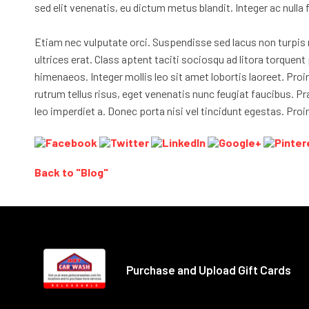
sed elit venenatis, eu dictum metus blandit. Integer ac nulla f
Etiam nec vulputate orci. Suspendisse sed lacus non turpis ma
ultrices erat. Class aptent taciti sociosqu ad litora torque
himenaeos. Integer mollis leo sit amet lobortis laoreet. Proi
rutrum tellus risus, eget venenatis nunc feugiat faucibus. P
leo imperdiet a. Donec porta nisi vel tincidunt egestas. Pro
Back to "Blog"
Purchase and Upload Gift Cards