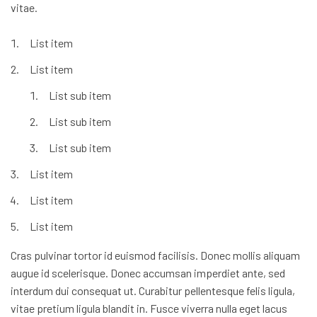
vitae.
List item
List item
List sub item
List sub item
List sub item
List item
List item
List item
Cras pulvinar tortor id euismod facilisis. Donec mollis aliquam
augue id scelerisque. Donec accumsan imperdiet ante, sed
interdum dui consequat ut. Curabitur pellentesque felis ligula,
vitae pretium ligula blandit in. Fusce viverra nulla eget lacus