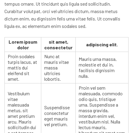
tempus ornare. Ut tincidunt quis ligula sed sollicitudin.
Curabitur volutpat, orci vel ultricies dictum, massa metus
dictum enim, eu dignissim felis urna vitae felis. Ut convallis
ligula ex, ac elementum enim sodales sed.
Lorem ipsum
sit amet,
adipiscing elit.
dolor
consectetur
Proin sodales
Nunc at
Mauris urna massa,
turpis lacus, at
mauris vitae
molestie et dui in,
mattis dui
massa
facilisis dignissim
eleifend sit
ultricies
nulla.
amet.
lobortis.
Proin vel sem
Vestibulum
malesuada, commodo
vitae
odio quis, tristique
malesuada
urna. Suspendisse a
Suspendisse
metus, sit
massa gravida,
consectetur
amet pretium
interdum enim vel,
eget mauris
arcu. Mauris
vestibulum nisl. Nulla
vel pretium.
sollicitudin dui
lectus mauris,
a est tempor
bibendum sit amet sem