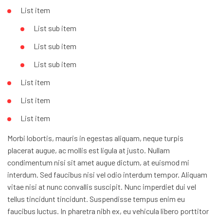
List item
List sub item
List sub item
List sub item
List item
List item
List item
Morbi lobortis, mauris in egestas aliquam, neque turpis
placerat augue, ac mollis est ligula at justo. Nullam
condimentum nisi sit amet augue dictum, at euismod mi
interdum. Sed faucibus nisi vel odio interdum tempor. Aliquam
vitae nisi at nunc convallis suscipit. Nunc imperdiet dui vel
tellus tincidunt tincidunt. Suspendisse tempus enim eu
faucibus luctus. In pharetra nibh ex, eu vehicula libero porttitor